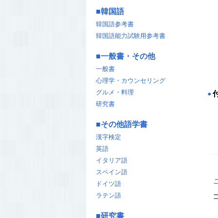
■
韓国語
韓国語参考書
韓国語能力試験用参考書
■
一般書・その他
一般書
心理学・カウンセリング
グルメ・料理
◉
研究書
■
その他語学書
漢字検定
英語
イタリア語
スペイン語
ドイツ語
ラテン語
■
研究書