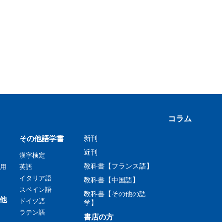
コラム
その他語学書
新刊
近刊
漢字検定
教科書【フランス語】
用
英語
イタリア語
教科書【中国語】
スペイン語
教科書【その他の語
他
ドイツ語
学】
ラテン語
書店の方