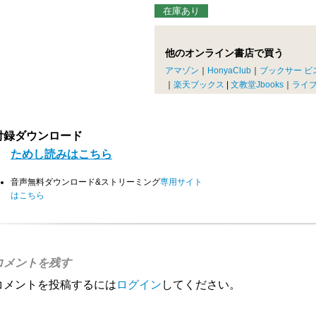
在庫あり
他のオンライン書店で買う
アマゾン
｜
HonyaClub
｜
ブックサー ビ
｜
楽天ブックス
|
文教堂Jbooks
｜
ライ
付録ダウンロード
ためし読みはこちら
音声無料ダウンロード&ストリーミング
専用サイト
はこちら
コメントを残す
コメントを投稿するには
ログイン
してください。