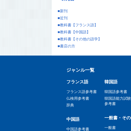
■
新刊
■
近刊
■
教科書【フランス語】
■
教科書【中国語】
■
教科書【その他の語学】
■
書店の方
ジャンル一覧
フランス語
韓国語
フランス語参考書
韓国語参考書
仏検用参考書
韓国語能力試験
参考書
辞典
一般書・その
中国語
一般書
中国語参考書