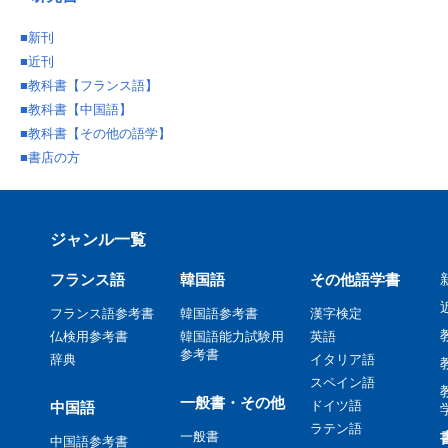
■
新刊
■
近刊
■
教科書【フランス語】
■
教科書【中国語】
■
教科書【その他の語学】
■
書店の方
ジャンル一覧
フランス語
韓国語
その他語学書
フランス語参考書
韓国語参考書
漢字検定
仏検用参考書
韓国語能力試験用
英語
参考書
辞典
イタリア語
スペイン語
一般書・その他
ドイツ語
中国語
ラテン語
一般書
中国語参考書