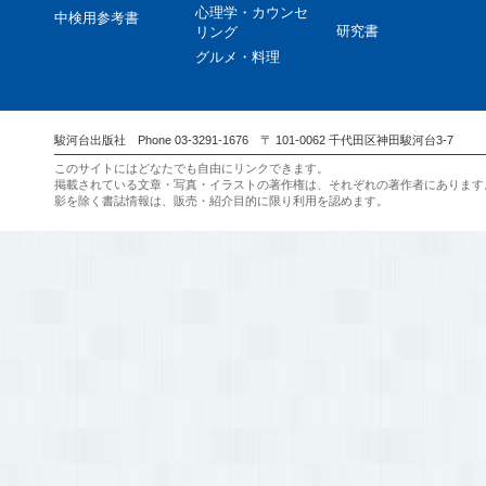
心理学・カウンセ
中検用参考書
研究書
リング
グルメ・料理
駿河台出版社 Phone 03-3291-1676 〒 101-0062 千代田区神田駿河台3-7
このサイトにはどなたでも自由にリンクできます。
掲載されている文章・写真・イラストの著作権は、それぞれの著作者にあります
影を除く書誌情報は、販売・紹介目的に限り利用を認めます。