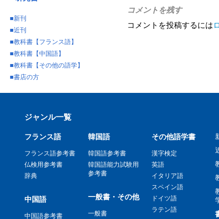
コメントを残す
■
新刊
コメントを投稿するには
■
近刊
■
教科書【フランス語】
■
教科書【中国語】
■
教科書【その他の語学】
■
書店の方
ジャンル一覧
フランス語
韓国語
その他語学書
フランス語参考書
韓国語参考書
漢字検定
仏検用参考書
韓国語能力試験用
英語
参考書
辞典
イタリア語
スペイン語
一般書・その他
ドイツ語
中国語
ラテン語
一般書
中国語参考書