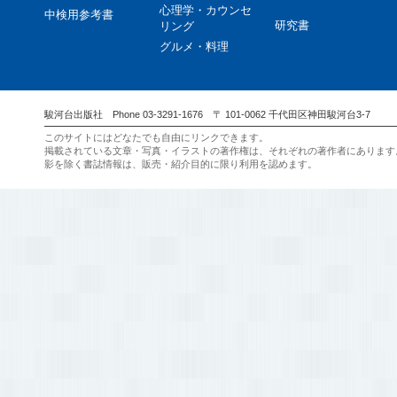
心理学・カウンセ
中検用参考書
研究書
リング
グルメ・料理
駿河台出版社 Phone 03-3291-1676 〒 101-0062 千代田区神田駿河台3-7
このサイトにはどなたでも自由にリンクできます。
掲載されている文章・写真・イラストの著作権は、それぞれの著作者にあります
影を除く書誌情報は、販売・紹介目的に限り利用を認めます。