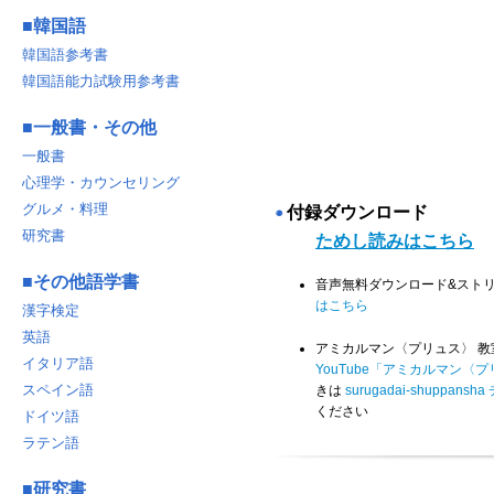
■
韓国語
韓国語参考書
韓国語能力試験用参考書
■
一般書・その他
一般書
心理学・カウンセリング
グルメ・料理
付録ダウンロード
◉
研究書
ためし読みはこちら
■
その他語学書
音声無料ダウンロード&スト
はこちら
漢字検定
英語
アミカルマン〈プリュス〉 
イタリア語
YouTube「アミカルマン〈プリ
スペイン語
きは
surugadai-shuppans
ください
ドイツ語
ラテン語
■
研究書