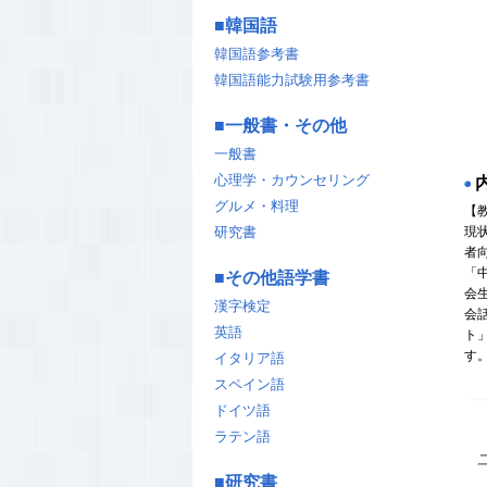
■
韓国語
韓国語参考書
韓国語能力試験用参考書
■
一般書・その他
一般書
心理学・カウンセリング
◉
グルメ・料理
【
現
研究書
者
「
■
その他語学書
会
漢字検定
会
英語
ト
す
イタリア語
スペイン語
ドイツ語
ラテン語
■
研究書