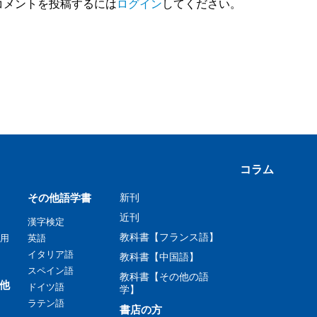
コメントを投稿するには
ログイン
してください。
コラム
その他語学書
新刊
近刊
漢字検定
教科書【フランス語】
用
英語
イタリア語
教科書【中国語】
スペイン語
教科書【その他の語
他
ドイツ語
学】
ラテン語
書店の方