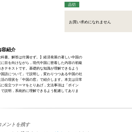
品切
お買い求めになれません
内容紹介
教科書。解答は付属せず。】経済発展の著しい中国の
状に目を向けながら，現代中国に密着した内容の初級
向きテキストです。基礎的な知識が理解できるよう
中国語について」で説明し，変わりつつある中国の社
生活の現状を「中国の窓」で紹介します。本文は日常
話に役立つテーマをとりあげ，文法事項は「ポイン
」で説明，系統的に理解できるよう配慮してありま
。
コメントを残す