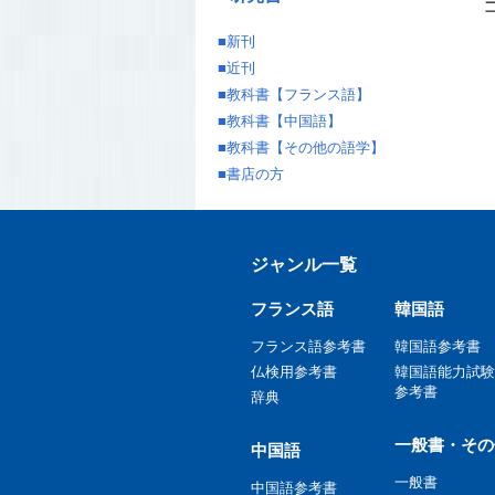
■
新刊
■
近刊
■
教科書【フランス語】
■
教科書【中国語】
■
教科書【その他の語学】
■
書店の方
ジャンル一覧
フランス語
韓国語
フランス語参考書
韓国語参考書
仏検用参考書
韓国語能力試験
参考書
辞典
一般書・その
中国語
一般書
中国語参考書