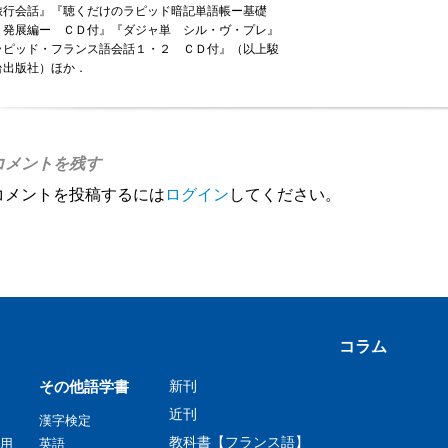
旅行会話』『聴くだけのラピッド暗記単語帳ー基礎
・発展編ー ＣＤ付』『ダジャ単 シル・ヴ・プレ』
ラピッド・フランス語会話１・２ ＣＤ付』（以上駿
台出版社）ほか．
コメントを残す
コメントを投稿するには
ログイン
してください。
コラム
その他語学書
新刊
近刊
漢字検定
教科書【フランス語】
用
英語