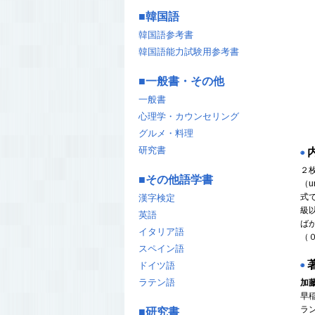
■
韓国語
韓国語参考書
韓国語能力試験用参考書
■
一般書・その他
一般書
心理学・カウンセリング
グルメ・料理
研究書
◉
２
■
その他語学書
（u
式
漢字検定
級
英語
ば
イタリア語
（
スペイン語
ドイツ語
◉
ラテン語
加
早
ラ
■
研究書