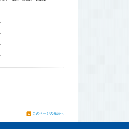
説
説
験
説
説
このページの先頭へ