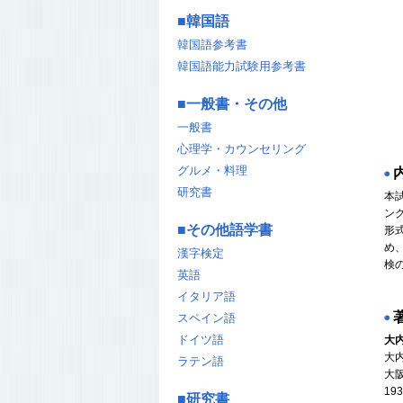
■
韓国語
韓国語参考書
韓国語能力試験用参考書
■
一般書・その他
一般書
心理学・カウンセリング
グルメ・料理
◉
研究書
本
ン
■
その他語学書
形
め
漢字検定
検
英語
イタリア語
スペイン語
◉
ドイツ語
大
大
ラテン語
大
19
■
研究書