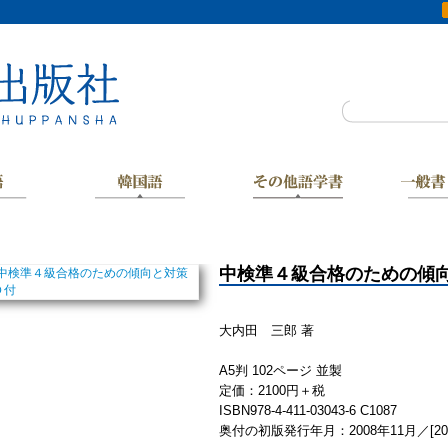
中検準４級合格のための傾
大内田 三郎 著
A5判 102ページ 並製
定価：2100円＋税
ISBN978-4-411-03043-6 C1087
奥付の初版発行年月：2008年11月／[20