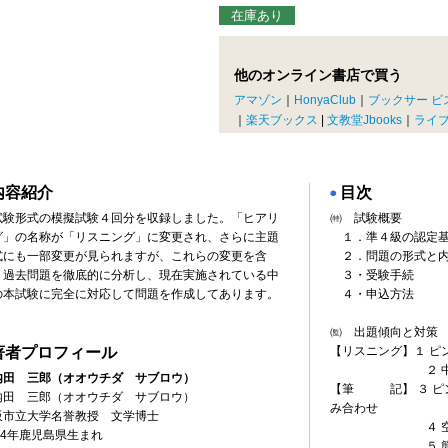
在庫あり
他のオンライン書店で買う
アマゾン
｜
HonyaClub
｜
ブックサー ビ
｜
楽天ブックス
|
文教堂Jbooks
｜
ライ
内容紹介
目次
◉
試験形式の模擬試験４回分を収録しました。「ヒアリ
㈵ 試験概要
グ」の名称が「リスニング」に変更され、さらに主題
１．準４級の認定
式にも一部変更が見られますが、これらの変更を含
２．問題の形式と
、過去問題を徹底的に分析し、現在実施されている中
３・受験手続
の本試験に完全に対応して問題を作成してあります。
４・申込方法
㈼ 出題傾向と対策
著者プロフィール
【リスニング】１ ピ
２ 中国語の
内田 三郎
（オオウチダ サブロウ）
【筆 記】 ３ ピ
内田 三郎（オオウチダ サブロウ）
み合わせ
阪市立大学名誉教授 文学博士
４ 空欄補
34年鹿児島県生まれ
５ 簡体字 