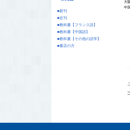
大
中
■
新刊
■
近刊
■
教科書【フランス語】
■
教科書【中国語】
■
教科書【その他の語学】
■
書店の方