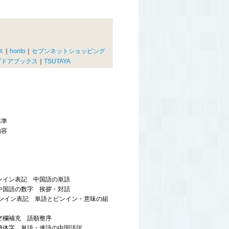
ス
｜
honto
｜
セブンネットショッピング
ブドアブックス
｜
TSUTAYA
基準
内容
ンイン表記 中国語の単語
数字 挨拶・対話
ンイン表記 単語とピンイン・意味の組
充 語順整序
単語・連語の中国語訳