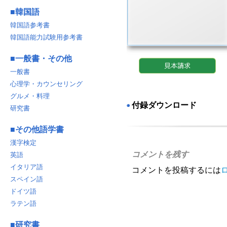
■
韓国語
韓国語参考書
韓国語能力試験用参考書
■
一般書・その他
一般書
心理学・カウンセリング
グルメ・料理
付録ダウンロード
◉
研究書
■
その他語学書
漢字検定
コメントを残す
英語
イタリア語
コメントを投稿するには
スペイン語
ドイツ語
ラテン語
■
研究書