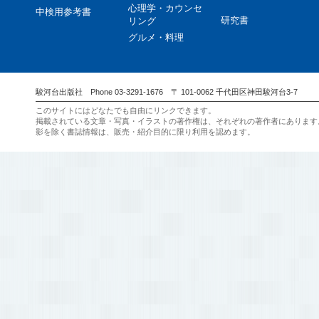
心理学・カウンセ
中検用参考書
研究書
リング
グルメ・料理
駿河台出版社 Phone 03-3291-1676 〒 101-0062 千代田区神田駿河台3-7
このサイトにはどなたでも自由にリンクできます。
掲載されている文章・写真・イラストの著作権は、それぞれの著作者にあります
影を除く書誌情報は、販売・紹介目的に限り利用を認めます。