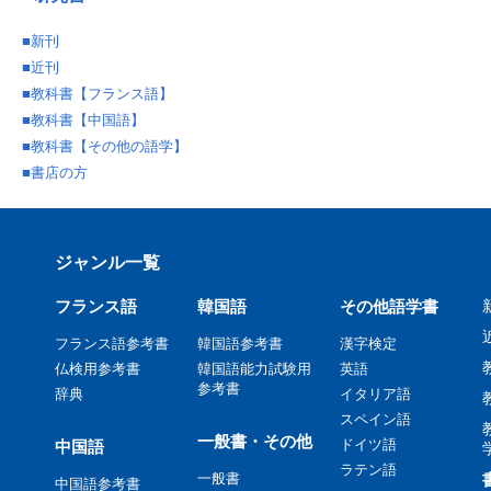
■
新刊
■
近刊
■
教科書【フランス語】
■
教科書【中国語】
■
教科書【その他の語学】
■
書店の方
ジャンル一覧
フランス語
韓国語
その他語学書
フランス語参考書
韓国語参考書
漢字検定
仏検用参考書
韓国語能力試験用
英語
参考書
辞典
イタリア語
スペイン語
一般書・その他
ドイツ語
中国語
ラテン語
一般書
中国語参考書