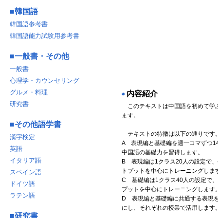
■
韓国語
韓国語参考書
韓国語能力試験用参考書
■
一般書・その他
一般書
心理学・カウンセリング
グルメ・料理
内容紹介
◉
研究書
このテキストは中国語を初めて学
ます。
■
その他語学書
テキストの特徴は以下の通りです
漢字検定
A 表現編と基礎編を週一コマずつ1
英語
中国語の基礎力を習得します。
イタリア語
B 表現編は1クラス20人の設定で
トプットを中心にトレーニングしま
スペイン語
C 基礎編は1クラス40人の設定で
ドイツ語
プットを中心にトレーニングします
ラテン語
D 表現編と基礎編に共通する表現
にし、それぞれの授業で活用します
■
研究書