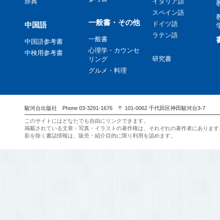
辞典
イタリア語
スペイン語
一般書・その他
ドイツ語
中国語
ラテン語
一般書
中国語参考書
心理学・カウンセ
中検用参考書
研究書
リング
グルメ・料理
駿河台出版社 Phone 03-3291-1676 〒 101-0062 千代田区神田駿河台3-7
このサイトにはどなたでも自由にリンクできます。
掲載されている文章・写真・イラストの著作権は、それぞれの著作者にあります
影を除く書誌情報は、販売・紹介目的に限り利用を認めます。