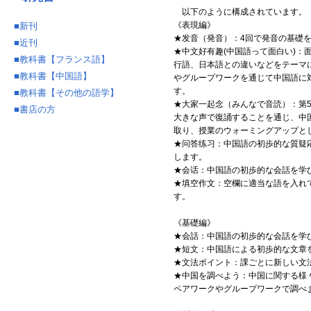
以下のように構成されています。
《表現編》
■
新刊
★发音（発音）：4回で発音の基礎
■
近刊
★中文好有趣(中国語って面白い)：
■
教科書【フランス語】
行語、日本語との違いなどをテーマ
■
教科書【中国語】
やグループワークを通じて中国語に
す。
■
教科書【その他の語学】
★大家一起念（みんなで音読）：第
■
書店の方
大きな声で復誦することを通じ、中
取り、授業のウォーミングアップと
★问答练习：中国語の初歩的な質疑
します。
★会话：中国語の初歩的な会話を学
★填空作文：空欄に適当な語を入れ
す。
《基礎編》
★会話：中国語の初歩的な会話を学
★短文：中国語による初歩的な文章
★文法ポイント：課ごとに新しい文
★中国を調べよう：中国に関する様
ペアワークやグループワークで調べ