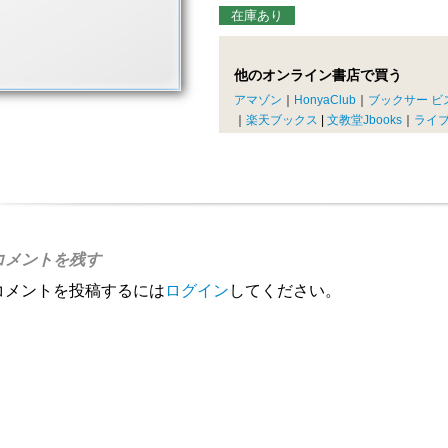
在庫あり
他のオンライン書店で買う
アマゾン
｜
HonyaClub
｜
ブックサー ビ
｜
楽天ブックス
|
文教堂Jbooks
｜
ライ
コメントを残す
コメントを投稿するには
ログイン
してください。