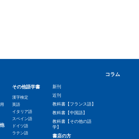
コラム
その他語学書
新刊
近刊
漢字検定
教科書【フランス語】
用
英語
イタリア語
教科書【中国語】
スペイン語
教科書【その他の語
他
ドイツ語
学】
ラテン語
書店の方