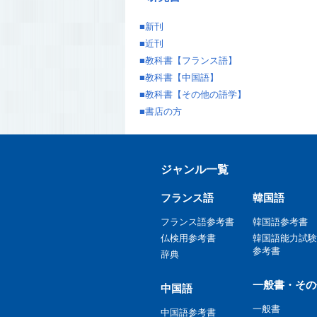
■
新刊
■
近刊
■
教科書【フランス語】
■
教科書【中国語】
■
教科書【その他の語学】
■
書店の方
ジャンル一覧
フランス語
韓国語
フランス語参考書
韓国語参考書
仏検用参考書
韓国語能力試験
参考書
辞典
一般書・その
中国語
一般書
中国語参考書