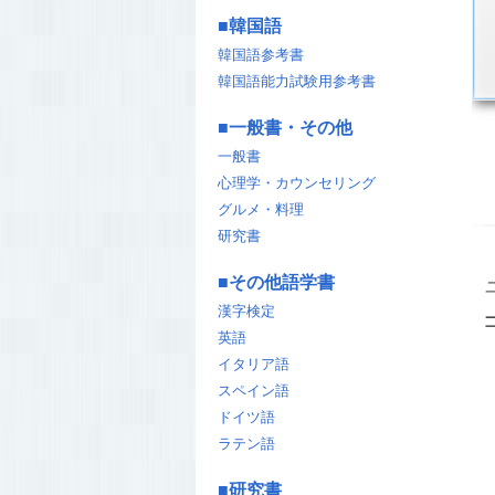
■
韓国語
韓国語参考書
韓国語能力試験用参考書
■
一般書・その他
一般書
心理学・カウンセリング
グルメ・料理
研究書
■
その他語学書
漢字検定
英語
イタリア語
スペイン語
ドイツ語
ラテン語
■
研究書