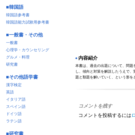
■
韓国語
韓国語参考書
韓国語能力試験用参考書
■
一般書・その他
一般書
心理学・カウンセリング
グルメ・料理
内容紹介
◉
研究書
本書は、過去の出題について、問題
し、傾向と対策を解説したうえで、
■
その他語学書
題と類題を解いていく、という形を
漢字検定
英語
イタリア語
コメントを残す
スペイン語
ドイツ語
コメントを投稿するには
ラテン語
■
研究書