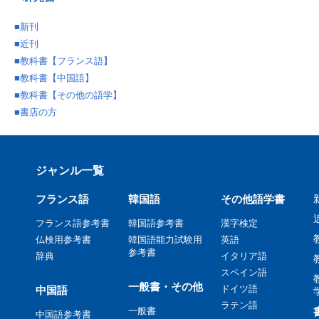
■
新刊
■
近刊
■
教科書【フランス語】
■
教科書【中国語】
■
教科書【その他の語学】
■
書店の方
ジャンル一覧
フランス語
韓国語
その他語学書
フランス語参考書
韓国語参考書
漢字検定
仏検用参考書
韓国語能力試験用
英語
参考書
辞典
イタリア語
スペイン語
一般書・その他
ドイツ語
中国語
ラテン語
一般書
中国語参考書