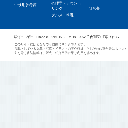
心理学・カウンセ
中検用参考書
研究書
リング
グルメ・料理
駿河台出版社 Phone 03-3291-1676 〒 101-0062 千代田区神田駿河台3-7
このサイトにはどなたでも自由にリンクできます。
掲載されている文章・写真・イラストの著作権は、それぞれの著作者にあります
影を除く書誌情報は、販売・紹介目的に限り利用を認めます。