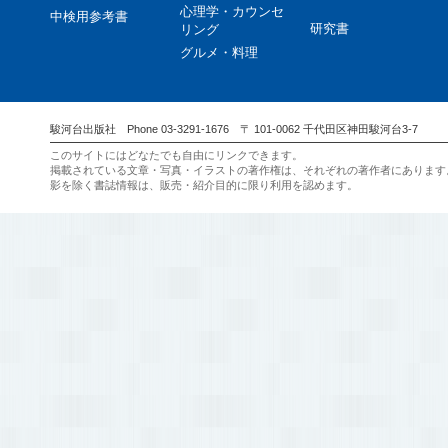
心理学・カウンセ
中検用参考書
研究書
リング
グルメ・料理
駿河台出版社 Phone 03-3291-1676 〒 101-0062 千代田区神田駿河台3-7
このサイトにはどなたでも自由にリンクできます。
掲載されている文章・写真・イラストの著作権は、それぞれの著作者にあります
影を除く書誌情報は、販売・紹介目的に限り利用を認めます。