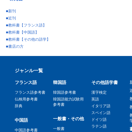
■
新刊
■
近刊
■
教科書【フランス語】
■
教科書【中国語】
■
教科書【その他の語学】
■
書店の方
ジャンル一覧
フランス語
韓国語
その他語学書
フランス語参考書
韓国語参考書
漢字検定
仏検用参考書
韓国語能力試験用
英語
参考書
辞典
イタリア語
スペイン語
一般書・その他
ドイツ語
中国語
ラテン語
一般書
中国語参考書