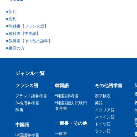
■
新刊
■
近刊
■
教科書【フランス語】
■
教科書【中国語】
■
教科書【その他の語学】
■
書店の方
ジャンル一覧
フランス語
韓国語
その他語学書
フランス語参考書
韓国語参考書
漢字検定
仏検用参考書
韓国語能力試験用
英語
参考書
辞典
イタリア語
スペイン語
一般書・その他
ドイツ語
中国語
ラテン語
一般書
中国語参考書