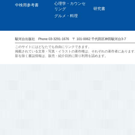
心理学・カウンセ
中検用参考書
研究書
リング
グルメ・料理
駿河台出版社 Phone 03-3291-1676 〒 101-0062 千代田区神田駿河台3-7
このサイトにはどなたでも自由にリンクできます。
掲載されている文章・写真・イラストの著作権は、それぞれの著作者にあります
影を除く書誌情報は、販売・紹介目的に限り利用を認めます。