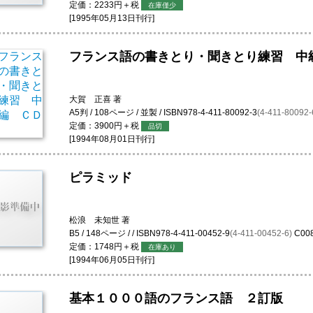
定価：2233円＋税
在庫僅少
[1995年05月13日刊行]
フランス語の書きとり・聞きとり練習 中
大賀 正喜 著
A5判 / 108ページ / 並製 / ISBN978-4-411-80092-3
(4-411-80092-
定価：3900円＋税
品切
[1994年08月01日刊行]
ピラミッド
松浪 未知世 著
B5 / 148ページ / / ISBN978-4-411-00452-9
(4-411-00452-6)
C00
定価：1748円＋税
在庫あり
[1994年06月05日刊行]
基本１０００語のフランス語 ２訂版