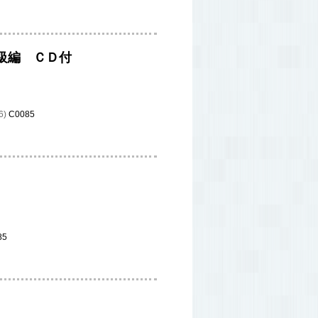
級編 ＣＤ付
6)
C0085
85