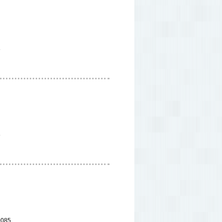
5
5
085