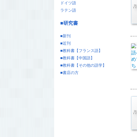
ドイツ語
ラテン語
■
研究書
■
新刊
■
近刊
■
教科書【フランス語】
■
教科書【中国語】
■
教科書【その他の語学】
■
書店の方