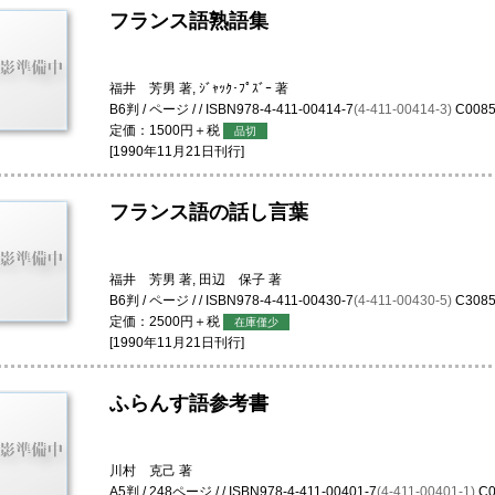
フランス語熟語集
福井 芳男 著, ｼﾞｬｯｸ･ﾌﾟｽﾞｰ 著
B6判 / ページ / / ISBN978-4-411-00414-7
(4-411-00414-3)
C008
定価：1500円＋税
品切
[1990年11月21日刊行]
フランス語の話し言葉
福井 芳男 著, 田辺 保子 著
B6判 / ページ / / ISBN978-4-411-00430-7
(4-411-00430-5)
C308
定価：2500円＋税
在庫僅少
[1990年11月21日刊行]
ふらんす語参考書
川村 克己 著
A5判 / 248ページ / / ISBN978-4-411-00401-7
(4-411-00401-1)
C0