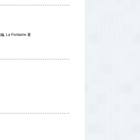
 Fontaine 著
5
5