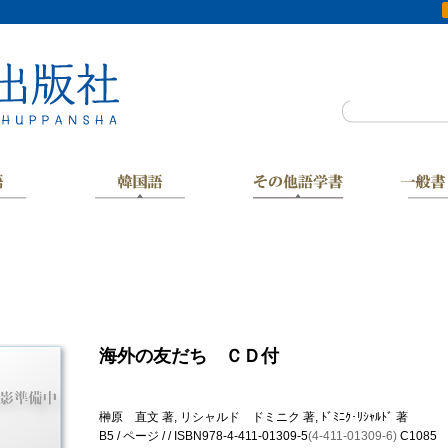
海外の友だち ＣＤ付
榊原 直文 著, リシャルド ドミニク 著, ﾄﾞﾐﾆｸ･ﾘｼｬﾙﾄﾞ 著
B5 / ページ / / ISBN978-4-411-01309-5
(4-411-01309-6)
C1085