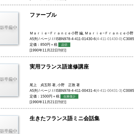
ファーブル
Ｍａｒｉｅ−Ｆｒａｎｃｅ小野 編, Ｍａｒｉｅ−Ｆｒａｎｃｅ小野 編, La
A5判 / ページ / / ISBN978-4-411-01430-6
(4-411-01430-0)
C308
定価：850円＋税
品切
[1990年11月22日刊行]
実用フランス語速修講座
尾上 貞五郎 著, 小野 正敦 著
A5判 / ページ / / ISBN978-4-411-00431-4
(4-411-00431-3)
C008
定価：1500円＋税
在庫僅少
[1990年11月21日刊行]
生きたフランス語ミニ会話集