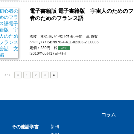
電子書籍版
電子書籍版 宇宙人のためのフ
者のためのフランス語
國枝 孝弘 著, ﾊﾟﾄﾘｽ ﾙﾛﾜ 著, 平間 薫 原案
/ ページ / / ISBN978-4-411-02303-2 C0085
定価：230円＋税
品切
[2010年05月17日刊行]
4 / 4
«
1
2
3
4
コラム
その他語学書
新刊