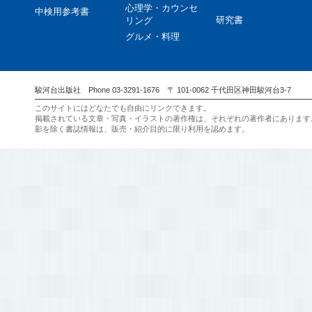
心理学・カウンセ
中検用参考書
研究書
リング
グルメ・料理
駿河台出版社 Phone 03-3291-1676 〒 101-0062 千代田区神田駿河台3-7
このサイトにはどなたでも自由にリンクできます。
掲載されている文章・写真・イラストの著作権は、それぞれの著作者にあります
影を除く書誌情報は、販売・紹介目的に限り利用を認めます。