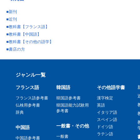
■
新刊
■
近刊
■
教科書【フランス語】
■
教科書【中国語】
■
教科書【その他の語学】
■
書店の方
ジャンル一覧
フランス語
韓国語
その他語学書
フランス語参考書
韓国語参考書
漢字検定
仏検用参考書
韓国語能力試験用
英語
参考書
辞典
イタリア語
スペイン語
一般書・その他
ドイツ語
中国語
ラテン語
一般書
中国語参考書